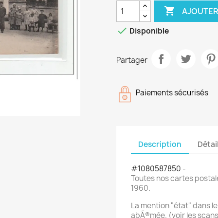

AJOUTER

Disponible
Partager
Paiements sécurisés
Description
Détai
#1080587850 -
Toutes nos cartes postal
1960.
La mention "état" dans le 
abÃ®mée. (voir les scan