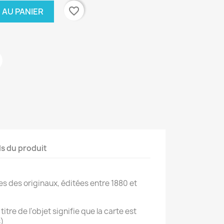
favorite_border
 AU PANIER
ls du produit
es des originaux, éditées entre 1880 et
titre de l'objet signifie que la carte est
s)