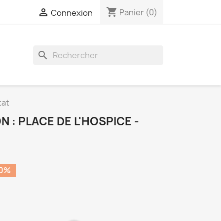
shopping_cart

Panier
(0)
Connexion
search
tat
N : PLACE DE L'HOSPICE -
50%