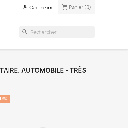
shopping_cart

Panier
(0)
Connexion
search
LITAIRE, AUTOMOBILE - TRÈS
50%