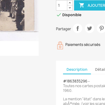

AJOUTER

Disponible
Partager
Paiements sécurisés
Description
Détai
#1863835296 -
Toutes nos cartes postal
1960.
La mention "état" dans le 
abÃ®mée. (voir les scan