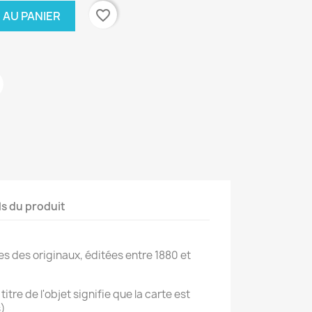
favorite_border
 AU PANIER
ls du produit
es des originaux, éditées entre 1880 et
titre de l'objet signifie que la carte est
s)