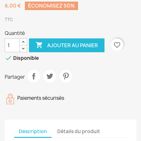
6,00 €
ÉCONOMISEZ 50%
TTC
Quantité

favorite_border
AJOUTER AU PANIER

Disponible
Partager
Paiements sécurisés
Description
Détails du produit