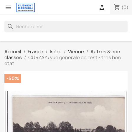
shopping_cart


(0)
search
Accueil
France
Isère
Vienne
Autres & non
classés
CURZAY : vue generale de l'est - tres bon
etat
-50%