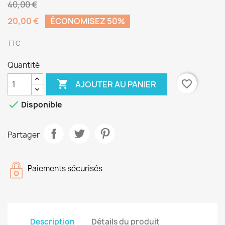
40,00 €
20,00 €
ÉCONOMISEZ 50%
TTC
Quantité

favorite_border
AJOUTER AU PANIER

Disponible
Partager
Paiements sécurisés
Description
Détails du produit