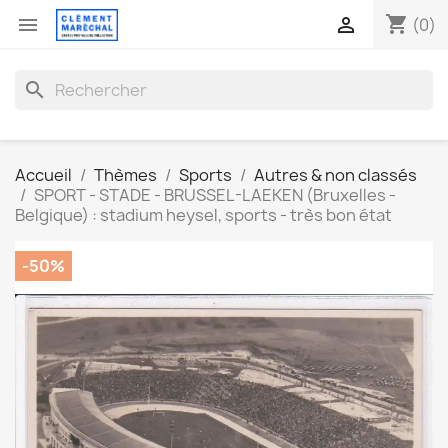
shopping_cart


(0)
search
Accueil
Thèmes
Sports
Autres & non classés
SPORT - STADE - BRUSSEL-LAEKEN (Bruxelles -
Belgique) : stadium heysel, sports - très bon état
-50%