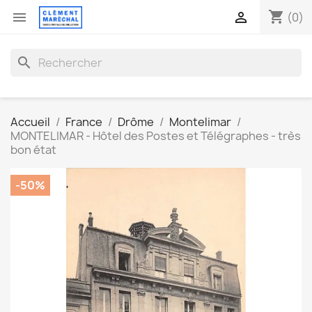
shopping_cart


(0)
search
Accueil
France
Drôme
Montelimar
MONTELIMAR - Hôtel des Postes et Télégraphes - très
bon état
-50%