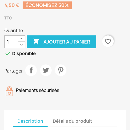
4,50 €
ÉCONOMISEZ 50%
TTC
Quantité

favorite_border
AJOUTER AU PANIER

Disponible
Partager
Paiements sécurisés
Description
Détails du produit