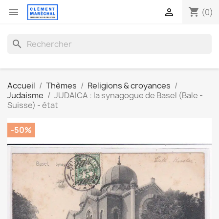
shopping_cart


(0)
search
Accueil
Thèmes
Religions & croyances
Judaisme
JUDAICA : la synagogue de Basel (Bale -
Suisse) - état
-50%