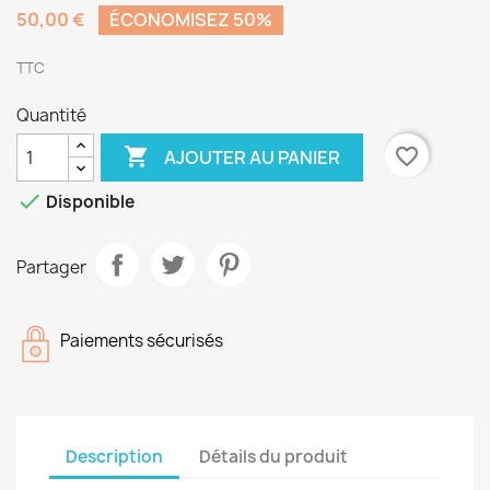
50,00 €
ÉCONOMISEZ 50%
TTC
Quantité

favorite_border
AJOUTER AU PANIER

Disponible
Partager
Paiements sécurisés
Description
Détails du produit