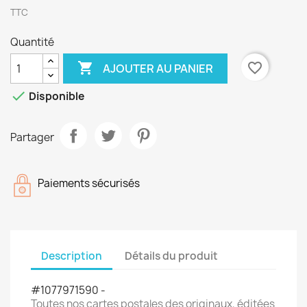
TTC
Quantité

favorite_border
AJOUTER AU PANIER

Disponible
Partager
Paiements sécurisés
Description
Détails du produit
#1077971590 -
Toutes nos cartes postales des originaux, éditées