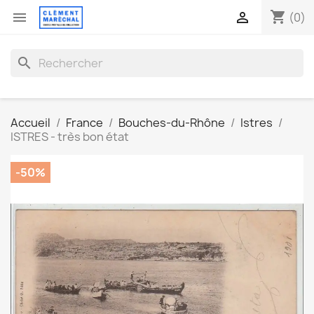
shopping_cart


(0)
search
Accueil
France
Bouches-du-Rhône
Istres
ISTRES - très bon état
-50%