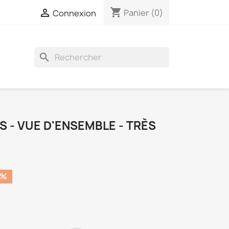
shopping_cart

Panier
(0)
Connexion
search
S - VUE D'ENSEMBLE - TRÈS
0%