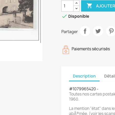

AJOUTER

Disponible
Partager
Paiements sécurisés
Description
Détai
#1079965420 -
Toutes nos cartes postal
1960.
La mention "état" dans le 
abÃ®mée. (voir les scan