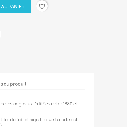
favorite_border
 AU PANIER
ls du produit
es des originaux, éditées entre 1880 et
titre de l'objet signifie que la carte est
s)