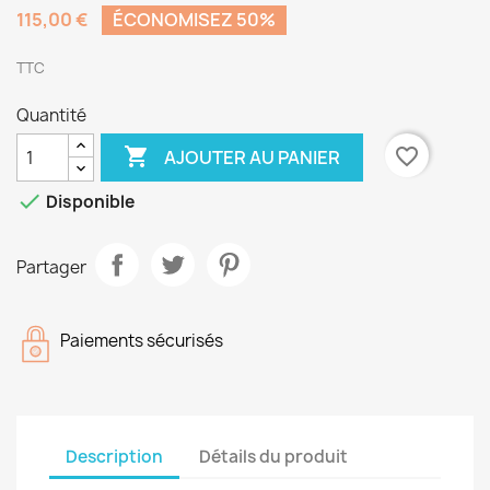
115,00 €
ÉCONOMISEZ 50%
TTC
Quantité

favorite_border
AJOUTER AU PANIER

Disponible
Partager
Paiements sécurisés
Description
Détails du produit