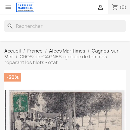
shopping_cart


(0)
search
Accueil
France
Alpes Maritimes
Cagnes-sur-
Mer
CROS-de-CAGNES : groupe de femmes
réparant les filets - état
-50%